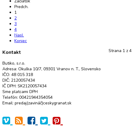
Začiatok
Predch.
1
2
3
4
Nasl.
Koniec
Strana 1 z 4
Kontakt
Butiko, s.r.o.
Adresa: Okulka 10/7, 09301 Vranov n. T., Slovensko
IČO: 48 015 318
DIČ: 2120057434
IČ DPH: SK2120057434
Sme platcami DPH
Telefón: 00421944354054
Email: predaj(zavináč)ceskygranat.sk