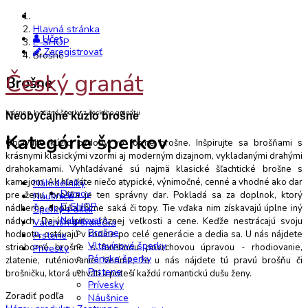
Hlavná stránka
Účet
E-SHOP
Zaregistrovať
Brošne
Český granát
Brošne
krásne a kvalitné šperky z českého granátu
Neobyčajné kúzlo brošne
Kategórie šperkov
Objavujte kúzlo ozdoby vo forme brošne. Inšpirujte sa brošňami s
krásnymi klasickými vzormi aj moderným dizajnom, vykladanými drahými
drahokamami. Vyhľadávané sú najmä klasické šľachtické brošne s
kamejom. Ak hľadáte niečo atypické, výnimočné, cenné a vhodné ako dar
Náhrdelníky
Domov
pre ženu, brošňa je ten správny dar. Pokladá sa za doplnok, ktorý
Náušnice
E-SHOP
nádherne dopĺňa rôzne saká či topy. Tie vďaka nim získavajú úplne iný
Šperky v akcii
Nakupovať
nádych. Dajú kúpiť v rôznej veľkosti a cene. Keďže nestrácajú svoju
Valentín a srdiečka
Brošne
hodnotu, ostávajú v rodine po celé generácie a dedia sa. U nás nájdete
Prstene
Vltavínové šperky
strieborné brošne s farebnou povrchovou úpravou - rhodiovanie,
Prívesky
Pánske šperky
zlatenie, ruténiovanie. Veríme, že u nás nájdete tú pravú brošňu či
Prstene
brošničku, ktorá uchváti a poteší každú romantickú dušu ženy.
Prívesky
Zoradiť podľa
Náušnice