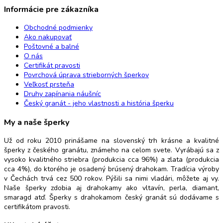
Informácie pre zákazníka
Obchodné podmienky
Ako nakupovať
Poštovné a balné
O nás
Certifikát pravosti
Povrchová úprava strieborných šperkov
Veľkosť prsteňa
Druhy zapínania náušníc
Český granát - jeho vlastnosti a história šperku
My a naše šperky
Už od roku 2010 prinášame na slovenský trh krásne a kvalitné
šperky z českého granátu, známeho na celom svete. Vyrábajú sa z
vysoko kvalitného striebra (produkcia cca 96%) a zlata (produkcia
cca 4%), do ktorého je osadený brúsený drahokam. Tradícia výroby
v Čechách trvá cez 500 rokov. Pýšili sa nimi vladári, môžete aj vy.
Naše šperky zdobia aj drahokamy ako vltavín, perla, diamant,
smaragd atď. Šperky s drahokamom český granát sú dodávame s
certifikátom pravosti.