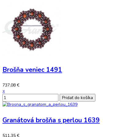
Brošňa veniec 1491
737,08 €
×
Granátová brošňa s perlou 1639
511,35 €