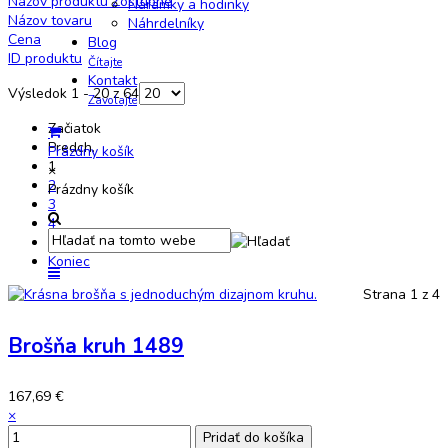
Názov produktu Zostupne
Náramky a hodinky
Názov tovaru
Náhrdelníky
Cena
Blog
ID produktu
Čítajte
Kontakt
Výsledok 1 - 20 z 64
Zavolajte
Začiatok
Predch.
Prázdny košík
1
×
2
Prázdny košík
3
4
Nasl.
Koniec
Strana 1 z 4
Brošňa kruh 1489
167,69 €
×