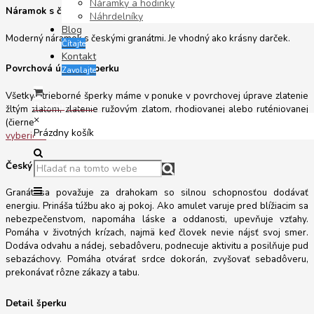
Náramky a hodinky
Náramok s českým granátom
Náhrdelníky
Blog
Moderný náramok s českými granátmi. Je vhodný ako krásny darček.
Čítajte
Kontakt
Povrchová úprava šperku
Zavolajte
Všetky strieborné šperky máme v ponuke v povrchovej úprave zlatenie
Prázdny košík
žltým zlatom, zlatenie ružovým zlatom, rhodiovanej alebo ruténiovanej
×
(čierne antik striebro). Záleží len od Vašej chuti a od Vášho vkusu,
akú si
Prázdny košík
vyberiete
.
Český granát
Granát sa považuje za drahokam so silnou schopnosťou dodávať
energiu. Prináša túžbu ako aj pokoj. Ako amulet varuje pred blížiacim sa
nebezpečenstvom, napomáha láske a oddanosti, upevňuje vzťahy.
Pomáha v životných krízach, najmä keď človek nevie nájsť svoj smer.
Dodáva odvahu a nádej, sebadôveru, podnecuje aktivitu a posilňuje pud
sebazáchovy. Pomáha otvárať srdce dokorán, zvyšovať sebadôveru,
prekonávať rôzne zákazy a tabu.
Detail šperku