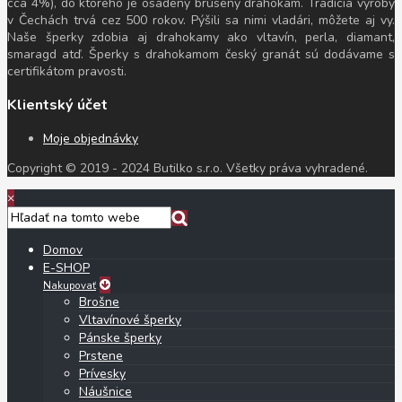
cca 4%), do ktorého je osadený brúsený drahokam. Tradícia výroby
v Čechách trvá cez 500 rokov. Pýšili sa nimi vladári, môžete aj vy.
Naše šperky zdobia aj drahokamy ako vltavín, perla, diamant,
smaragd atď. Šperky s drahokamom český granát sú dodávame s
certifikátom pravosti.
Klientský účet
Moje objednávky
Copyright © 2019 - 2024 Butilko s.r.o. Všetky práva vyhradené.
×
Domov
E-SHOP
Nakupovať
Brošne
Vltavínové šperky
Pánske šperky
Prstene
Prívesky
Náušnice