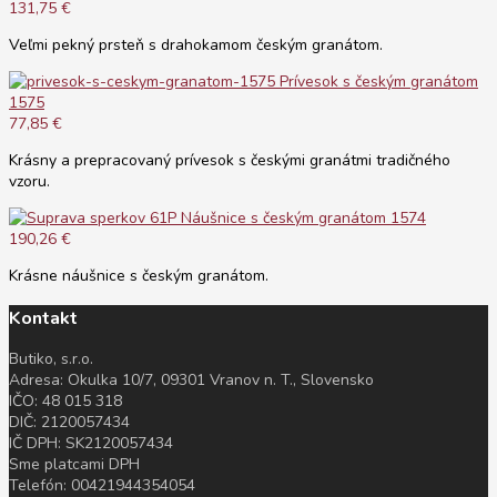
131,75 €
Veľmi pekný prsteň s drahokamom českým granátom.
Prívesok s českým granátom
1575
77,85 €
Krásny a prepracovaný prívesok s českými granátmi tradičného
vzoru.
Náušnice s českým granátom 1574
190,26 €
Krásne náušnice s českým granátom.
Kontakt
Butiko, s.r.o.
Adresa: Okulka 10/7, 09301 Vranov n. T., Slovensko
IČO: 48 015 318
DIČ: 2120057434
IČ DPH: SK2120057434
Sme platcami DPH
Telefón: 00421944354054