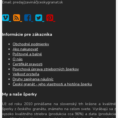
Email: predaj(zavináč)ceskygranat.sk
Informácie pre zákazníka
Obchodné podmienky
Ako nakupovať
Poštovné a balné
O nás
Certifikát pravosti
Povrchová úprava strieborných šperkov
Veľkosť prsteňa
Druhy zapínania náušníc
Český granát - jeho vlastnosti a história šperku
My a naše šperky
Už od roku 2010 prinášame na slovenský trh krásne a kvalitné
šperky z českého granátu, známeho na celom svete. Vyrábajú sa z
vysoko kvalitného striebra (produkcia cca 96%) a zlata (produkcia