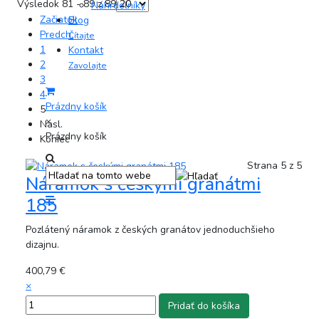
Výsledok 81 - 89 z 89
Náhrdelníky
Začiatok
Blog
Predch.
Čítajte
1
Kontakt
2
Zavolajte
3
4
Prázdny košík
5
×
Nasl.
Prázdny košík
Koniec
Strana 5 z 5
Náramok s českými granátmi
185
Pozlátený náramok z českých granátov jednoduchšieho
dizajnu.
400,79 €
×