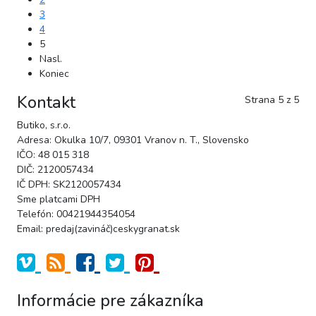
3
4
5
Nasl.
Koniec
Kontakt
Strana 5 z 5
Butiko, s.r.o.
Adresa: Okulka 10/7, 09301 Vranov n. T., Slovensko
IČO: 48 015 318
DIČ: 2120057434
IČ DPH: SK2120057434
Sme platcami DPH
Telefón: 00421944354054
Email: predaj(zavináč)ceskygranat.sk
Informácie pre zákazníka