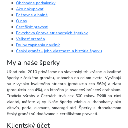
Obchodné podmienky
Ako nakupovať
Poštovné a balné
O nás
Certifikát pravosti
Povrchová úprava strieborných šperkov
Veľkosť prsteňa
Druhy zapínania náušníc
Český granát - jeho vlastnosti a história šperku
My a naše šperky
Už od roku 2010 prinášame na slovenský trh krásne a kvalitné
šperky z českého granátu, známeho na celom svete. Vyrábajú
sa z vysoko kvalitného striebra (produkcia cca 96%) a zlata
(produkcia cca 4%), do ktorého je osadený brúsený drahokam.
Tradícia výroby v Čechách trvá cez 500 rokov. Pýšili sa nimi
vladári, môžete aj vy. Naše šperky zdobia aj drahokamy ako
vltavín, perla, diamant, smaragd atď. Šperky s drahokamom
český granát sú dodávame s certifikátom pravosti.
Klientský účet