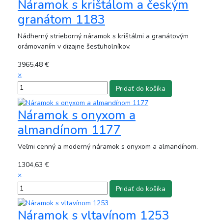
Náramok s krištálom a českým
granátom 1183
Nádherný strieborný náramok s krištálmi a granátovým
orámovaním v dizajne šesťuholníkov.
3965,48 €
×
Náramok s onyxom a
almandínom 1177
Veľmi cenný a moderný náramok s onyxom a almandínom.
1304,63 €
×
Náramok s vltavínom 1253