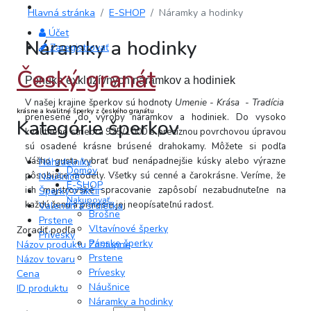
Hlavná stránka
E-SHOP
Náramky a hodinky
Účet
Náramky a hodinky
Zaregistrovať
Český granát
Ponuka exkluzívnych náramkov a hodiniek
V našej krajine šperkov sú hodnoty
Umenie - Krása - Tradícia
krásne a kvalitné šperky z českého granátu
prenesené do výroby náramkov a hodiniek. Do vysoko
Kategórie šperkov
kvalitného striebra 925/1000 s precíznou povrchovou úpravou
sú osadené krásne brúsené drahokamy.
Môžete si podľa
Vášho gusta vybrať buď nenápadnejšie kúsky alebo výrazne
Náhrdelníky
Domov
pôsobiace modely. Všetky sú cenné a čarokrásne. Veríme, že
Náušnice
E-SHOP
ich majstrovské spracovanie zapôsobí nezabudnuteľne na
Šperky v akcii
Nakupovať
každú ženu a prinesie jej neopísateľnú radosť.
Valentín a srdiečka
Brošne
Prstene
Vltavínové šperky
Zoradiť podľa
Prívesky
Pánske šperky
Názov produktu Zostupne
Prstene
Názov tovaru
Prívesky
Cena
Náušnice
ID produktu
Náramky a hodinky